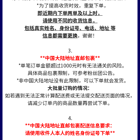
*为了提高收货时效，重复下单，
即近期内下单两单及以上时，
请使用不同的收货信息，
包括真实姓名、身份证号、电话、地址 等
信息都需要更换
，谢谢！
3.
**中国大陆地址直邮包裹**
*单笔订单金额超过1000元时有无法通关的风险。
具体商品包裹限制，可参考粉丝团公告。
*非中国大陆地址没有此限制，可以下单就会发货。
大批量订购的情况：
如若遇到无法正常计算配送费或无法提交配送页面的情况，
请减少订单内的商品数量再尝试下单。
4.
**中国大陆地址直邮包裹配送信息要求：
请使用收件人本人的姓名身份证号下单**