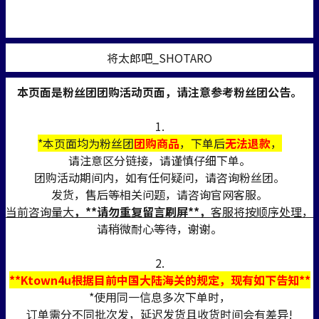
将太郎吧_SHOTARO
本页面是粉丝团团购活动页面，请注意参考粉丝团公告。
1.
*本页面均为粉丝团
团购商品
，下单后
无法退款
，
请注意区分链接，请谨慎仔细下单。
团购活动期间内，如有任何疑问，请咨询粉丝团。
发货，售后等相关问题，请咨询官网客服。
当前咨询量大
，**请勿重复留言刷屏**，
客服将按顺序处理，
请稍微耐心等待，谢谢。
2.
**Ktown4u根据目前中国大陆海关的规定，现有如下告知**
*使用同一信息多次下单时，
订单需分不同批次发，延迟发货且收货时间会有差异!