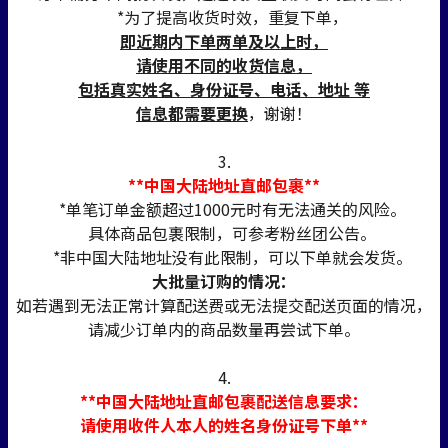
*为了提高收货时效，重复下单，
即近期内下单两单及以上时，
请使用不同的收货信息，
包括真实姓名、身份证号、电话、地址 等
信息都需要更换
，谢谢！
3.
**中国大陆地址直邮包裹**
*单笔订单金额超过1000元时有无法通关的风险。
具体商品包裹限制，可参考粉丝团公告。
*非中国大陆地址没有此限制，可以下单就会发货。
大批量订购的情况：
如若遇到无法正常计算配送费或无法提交配送页面的情况，
请减少订单内的商品数量再尝试下单。
4.
**中国大陆地址直邮包裹配送信息要求：
请使用收件人本人的姓名身份证号下单**