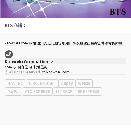
BTS 商铺
Ktown4u coex 指南
通知
常见问题
信息
用户协议
企业社会责任活动
隐私声明
Ktown4u Corporation
CS中心
合作咨询
批发咨询
代表
宋効珉
ⓒ All rights reserved.
cn.ktown4u.com
营业执照
120-87-71116
公司地址
首尔特别市 江南区 岭东大路 513号 3楼 （三成洞， coex)
HANTEO
CIRCLE CHART
Alipay
weixin
PayPal
YTO EXPRESS
17TRACK
SF EXPRESS