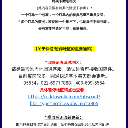
特典卡赠送相关
（
此内容仅限有特典的情况下参考
）：
一个订单一个包裹，一个订单内的特典尽量不重复发送。
* 多个订单的情况，即使同一个账户下，也是属于不同包裹，
会有重复特典的可能，敬请知悉。
8.
【关于快递/暂停地区的重要通知】
*目前无法派送地区
：
请尽量咨询当地圆通客服，确认是否可接收国际件。
目前疫区较多，圆通快递基本每天都会更新。
95554，021-69777888，400-609-5554
具体暂停地区请点击查看
：
https://cn.ktown4u.com/bbscont?
bbs_type=notice&bbs_no=3805
* 揽收后无流转更新：
国际包裹自揽收之日起消毒，至少静置保留8-10天后才可配送。