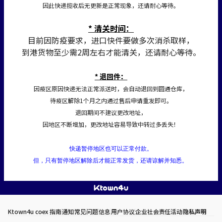
因此快递揽收后无更新是正常现象，还请耐心等待。
* 清关时间：
目前因防疫要求，进口快件要做多次消杀取样，
到港货物至少需2周左右才能清关，还请耐心等待。
* 退回件：
因疫区原因快递无法正常派送时，会自动退回到圆通仓库，
待疫区解除1个月之内通过售后申请重发即可。
退回期间不建议更改地址，
因地区不断增加，更改地址容易导致中转过多丢失！
快递暂停地区也可以正常付款。
但，只有暂停地区解除后才能正常发货，还请谅解并知悉。
Ktown4u coex 指南
通知
常见问题
信息
用户协议
企业社会责任活动
隐私声明