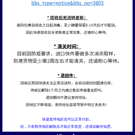
bbs_type=notice&bbs_no=3805
* 揽收后无流转更新：
国际包裹自揽收之日起消毒，至少静置保留8-10天后才可配送。
因此快递揽收后无更新是正常现象，还请耐心等待。
* 清关时间：
目前因防疫要求，进口快件要做多次消杀取样，
到港货物至少需2周左右才能清关，还请耐心等待。
* 退回件：
因疫区原因快递无法正常派送时，会自动退回到圆通仓库，
待疫区解除1个月之内通过售后申请重发即可。
退回期间不建议更改地址，
因地区不断增加，更改地址容易导致中转过多丢失！
快递暂停地区也可以正常付款。
但，只有暂停地区解除后才能正常发货，还请谅解并知悉。