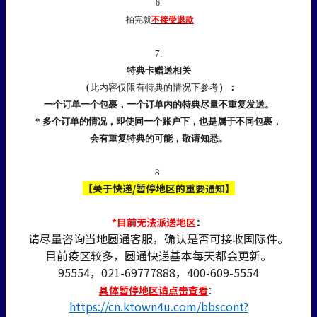
6.
拍完就
不接受退款
7.
特典卡赠送相关
（
此内容仅限有特典的情况下参考
）：
一个订单一个包裹，一个订单内的特典尽量不重复发送。
* 多个订单的情况，即使同一个账户下，也是属于不同包裹，
会有重复特典的可能，敬请知悉。
8.
【关于快递/暂停地区的重要通知】
*目前无法派送地区
：
请尽量咨询当地圆通客服，确认是否可接收国际件。
目前疫区较多，圆通快递基本每天都会更新。
95554，021-69777888，400-609-5554
具体暂停地区请点击查看
：
https://cn.ktown4u.com/bbscont?