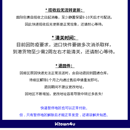
* 揽收后无流转更新：
国际包裹自揽收之日起消毒，至少静置保留8-10天后才可配送。
因此快递揽收后无更新是正常现象，还请耐心等待。
* 清关时间：
目前因防疫要求，进口快件要做多次消杀取样，
到港货物至少需2周左右才能清关，还请耐心等待。
* 退回件：
因疫区原因快递无法正常派送时，会自动退回到圆通仓库，
待疫区解除1个月之内通过售后申请重发即可。
退回期间不建议更改地址，
因地区不断增加，更改地址容易导致中转过多丢失！
快递暂停地区也可以正常付款。
但，只有暂停地区解除后才能正常发货，还请谅解并知悉。