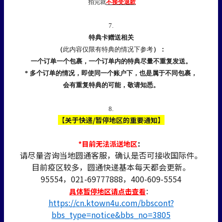
拍完就
不接受退款
7.
特典卡赠送相关
（
此内容仅限有特典的情况下参考
）：
一个订单一个包裹，一个订单内的特典尽量不重复发送。
* 多个订单的情况，即使同一个账户下，也是属于不同包裹，
会有重复特典的可能，敬请知悉。
8.
【关于快递/暂停地区的重要通知】
*目前无法派送地区
：
请尽量咨询当地圆通客服，确认是否可接收国际件。
目前疫区较多，圆通快递基本每天都会更新。
95554，021-69777888，400-609-5554
具体暂停地区请点击查看
：
https://cn.ktown4u.com/bbscont?
bbs_type=notice&bbs_no=3805