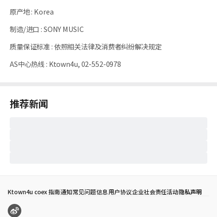
原产地
:
Korea
制造/进口
:
SONY MUSIC
质量保证标准
:
依照相关法律及消费者纠纷解决规定
AS中心热线
:
Ktown4u, 02-552-0978
推荐新闻
Ktown4u coex 指南
通知
常见问题
信息
用户协议
企业社会责任活动
隐私声明