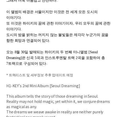
그래서 더욱 아름답고 찬란하다
.
이 앨범의 배경은 서울이지만 이것은 전 세계 모든 도시의
이야기다
.
또 이것은 하이키의 꿈에 관한 이야기이자
,
우리 모두의 꿈에 관한
이야기다
.
도시의 밤을 밝히는 꺼지지 않는 불빛들은 제각각 누군가의 꿈을
향한 희망과 연결되어 있다
.
오는
8
월
30
일 발매되는 하이키의 두 번째 미니앨범
[Seoul
Dreaming]
은 신곡
5
곡과 인스트루멘탈 트랙
2
곡을 포함하여 총
7
트랙으로 구성되어 있다
.
*
트랙리스트 및 세부정보 추후 업데이트 예정
H1-KEY's 2nd Mini Album [Seoul Dreaming]
This album tells the story of those dreaming in Seoul.
Reality may not hold magic, yet within it, we conjure dreams
as magical as any.
The dreams we weave awake in reality are neither purely