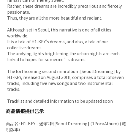
fantastical nor merely sweet.
Rather, these dreams are incredibly precarious and fiercely
passionate.
Thus, they are all the more beautiful and radiant.
Although set in Seoul, this narrative is one of all cities
worldwide.
It is a tale of H1-KEY's dreams, and also, a tale of our
collective dreams.
The undying lights brightening the urban nights are each
linked to hopes for someone’s dreams.
The forthcoming second mini album [Seoul Dreaming] by
H1-KEY, released on August 30th, comprises a total of seven
tracks, including five new songs and two instrumental
tracks.
Tracklist and detailed information to be updated soon
商品情报提供告示
商品名
:
H1-KEY - 迷你2辑 [Seoul Dreaming] (1PocaAlbum) (随
机版本)