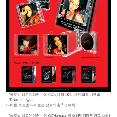
‘글로벌 히트메이커’ 에스파, 11월 10일 네 번째 미니앨범
‘Drama’ 발매!
타이틀 곡 포함 다채로운 장르의 총 6곡 수록!
‘글로벌 히트메이커’ 에스파(aespa, 에스엠엔터테인먼트 소속)