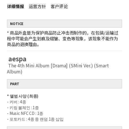
详细情报
运营方针
客户评论
NOTICE
*
商品外盒是为保护商品防止冲击而制作的，在包装/运输过
程中可能会产生划痕及褶皱、变色等现象，该现象不能作为
商品的退换理由。
aespa
The 4th Mini Album [Drama] (SMini Ver.) (Smart
Album)
PART
* 앨범 사양 (최종)
- 커버 : 4종
- 키링 볼체인 : 1종
- Music NFC CD : 1종
- 포토카드 : 4종 중 랜덤 1종 삽입