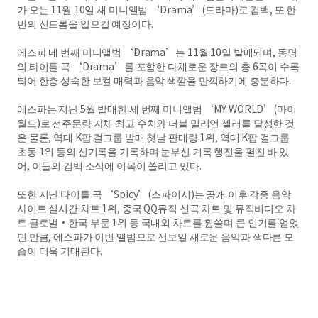
가 오는 11월 10일 새 미니앨범 ‘Drama’(드라마)로 컴백, 또 한
번의 신드롬을 일으킬 예정이다.
에스파 네 번째 미니앨범 ‘Drama’는 11월 10일 발매되며, 동명
의 타이틀 곡 ‘Drama’를 포함한 다채로운 장르의 총 6곡이 수록
되어 한층 성숙한 보컬 매력과 음악 색깔을 만끽하기에 충분하다.
에스파는 지난 5월 발매한 세 번째 미니앨범 ‘MY WORLD’(마이
월드)로 선주문량 자체 최고 수치와 더블 밀리언 셀러를 달성한 것
은 물론, 역대 K팝 걸그룹 발매 첫날 판매량 1위, 역대 K팝 걸그룹
초동 1위 등의 신기록을 기록하며 눈부신 기록 행진을 펼친 바 있
어, 이들의 컴백 소식에 이목이 쏠리고 있다.
또한 지난 타이틀 곡 ‘Spicy’(스파이시)는 공개 이후 각종 음악
사이트 실시간 차트 1위, 중국 QQ뮤직 신곡 차트 및 뮤직비디오 차
트 글로벌·한국 부문 1위 등 국내외 차트를 휩쓸며 큰 인기를 얻었
던 만큼, 에스파가 이번 앨범으로 선보일 새로운 음악과 색다른 모
습이 더욱 기대된다.