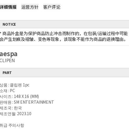
详细情报
运营方针
客户评论
NOTICE
*
商品外盒是为保护商品防止冲击而制作的，在包装/运输过程中可能
会产生划痕及褶皱、变色等现象，该现象不能作为商品的退换理由。
aespa
CLIPEN
PART
상품 : 클립펜 1pc
소재 : PC
사이즈 : 148 X 16 (MM)
판매원 : SM ENTERTAINMENT
제조국 : 한국
제조연월: 2023.10
취급 주의사항