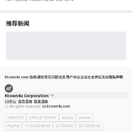
推荐新闻
Ktown4u coex 指南
通知
常见问题
信息
用户协议
企业社会责任活动
隐私声明
Ktown4u Corporation
CS中心
合作咨询
批发咨询
代表
宋効珉
ⓒ All rights reserved.
cn.ktown4u.com
营业执照
120-87-71116
公司地址
首尔特别市 江南区 岭东大路 513号 3楼 （三成洞， coex)
HANTEO
CIRCLE CHART
Alipay
weixin
PayPal
YTO EXPRESS
17TRACK
SF EXPRESS