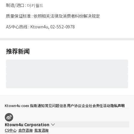
制造/进口
:
더키월드
质量保证标准
:
依照相关法律及消费者纠纷解决规定
AS中心热线
:
Ktown4u, 02-552-0978
推荐新闻
Ktown4u coex 指南
通知
常见问题
信息
用户协议
企业社会责任活动
隐私声明
Ktown4u Corporation
CS中心
合作咨询
批发咨询
代表
宋効珉