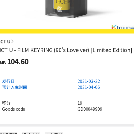
CT U
CT U - FILM KEYRING (90's Love ver) [Limited Edition]
104.60
MB
发行日
2021-03-22
预计入库时间
2021-04-06
积分
19
Goods code
GD00049909