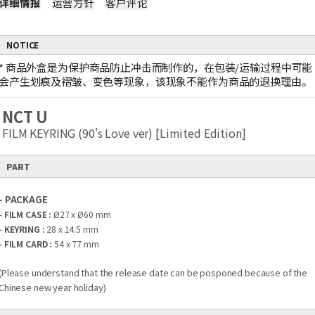
详细情报
运营方针
客户评论
NOTICE
*
商品外盒是为保护商品防止冲击而制作的，在包装/运输过程中可能
会产生划痕及褶皱、变色等现象，该现象不能作为商品的退换理由。
NCT U
FILM KEYRING (90's Love ver) [Limited Edition]
PART
- PACKAGE
- FILM CASE :
Ø27 x Ø60 mm
- KEYRING :
28 x 14.5 mm
- FILM CARD :
54 x 77 mm
(Please understand that the release date can be posponed because of the
Chinese new year holiday)