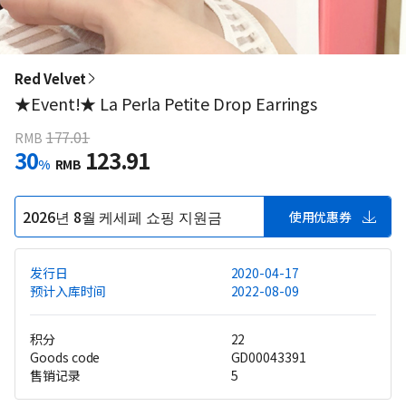
Red Velvet
★Event!★ La Perla Petite Drop Earrings
177.01
RMB
30
123.91
%
RMB
2026년 8월 케세페 쇼핑 지원금
使用优惠券
发行日
2020-04-17
预计入库时间
2022-08-09
积分
22
Goods code
GD00043391
售销记录
5