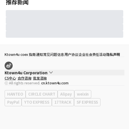
推荐新闻
Ktown4u coex 指南
通知
常见问题
信息
用户协议
企业社会责任活动
隐私声明
Ktown4u Corporation
CS中心
合作咨询
批发咨询
代表
宋効珉
ⓒ All rights reserved.
cn.ktown4u.com
营业执照
120-87-71116
公司地址
首尔特别市 江南区 岭东大路 513号 3楼 （三成洞， coex)
HANTEO
CIRCLE CHART
Alipay
weixin
PayPal
YTO EXPRESS
17TRACK
SF EXPRESS