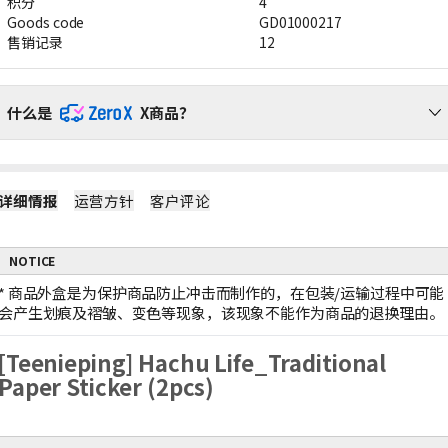
积分
4
Goods code
GD01000217
售销记录
12
什么是
X商品？
请通过ZeroX福利，无运费负担，轻松购物吧！
详细情报
运营方针
客户评论
1
ZeroX商品不产生运费
购买ZeroX商品和其他商品时，仅对其他商品收取运费。
（ZeroX商品免邮。）
NOTICE
2
只购买ZeroX商品时，产生最低运费
如果只购买ZeroX商品，运费按最轻商品的重量计算。
*
商品外盒是为保护商品防止冲击而制作的，在包装/运输过程中可能
示例：1件ZeroX商品的运费 = 10件ZeroX商品的运费
会产生划痕及褶皱、变色等现象，该现象不能作为商品的退换理由。
3
购满399元ZeroX商品，免邮！
如果订单中仅包含价值399元及以上的ZeroX商品，则全单免邮！
[Teenieping] Hachu Life_Traditional
若订单中包含其他商品，则无法享受全单免邮。
Paper Sticker (2pcs)