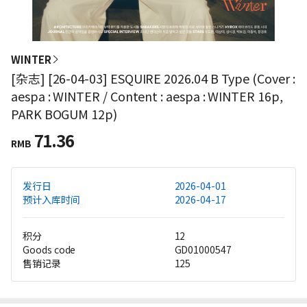
WINTER
[杂志] [26-04-03] ESQUIRE 2026.04 B Type (Cover :
aespa : WINTER / Content : aespa : WINTER 16p,
PARK BOGUM 12p)
71.36
RMB
发行日
2026-04-01
预计入库时间
2026-04-17
积分
12
Goods code
GD01000547
售销记录
125