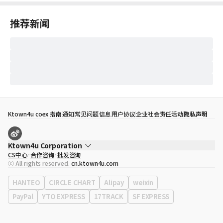
推荐新闻
Ktown4u coex 指南
通知
常见问题
信息
用户协议
企业社会责任活动
隐私声明
Ktown4u Corporation
CS中心
合作咨询
批发咨询
代表
宋効珉
ⓒ All rights reserved.
cn.ktown4u.com
营业执照
120-87-71116
公司地址
首尔特别市 江南区 岭东大路 513号 3楼 （三成洞， coex)
HANTEO
CIRCLE CHART
Alipay
weixin
PayPal
YTO EXPRESS
17TRACK
SF EXPRESS