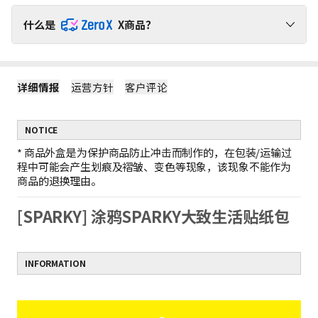
什么是
X商品？
请通过ZeroX福利，无运费负担，轻松购物吧！
详细情报
运营方针
客户评论
1
ZeroX商品不产生运费
购买ZeroX商品和其他商品时，仅对其他商品收取运费。
（ZeroX商品免邮。）
NOTICE
2
只购买ZeroX商品时，产生最低运费
如果只购买ZeroX商品，运费按最轻商品的重量计算。
*
商品外盒是为保护商品防止冲击而制作的，在包装/运输过
示例：1件ZeroX商品的运费 = 10件ZeroX商品的运费
程中可能会产生划痕及褶皱、变色等现象，该现象不能作为
3
购满399元ZeroX商品，免邮！
商品的退换理由。
如果订单中仅包含价值399元及以上的ZeroX商品，则全单免邮！
若订单中包含其他商品，则无法享受全单免邮。
[SPARKY] 涂鸦SPARKY大致生活贴纸包
INFORMATION