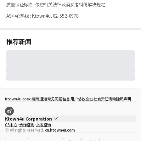
质量保证标准
:
依照相关法律及消费者纠纷解决规定
AS中心热线
:
Ktown4u, 02-552-0978
推荐新闻
Ktown4u coex 指南
通知
常见问题
信息
用户协议
企业社会责任活动
隐私声明
Ktown4u Corporation
CS中心
合作咨询
批发咨询
代表
宋効珉
ⓒ All rights reserved.
cn.ktown4u.com
营业执照
120-87-71116
公司地址
首尔特别市 江南区 岭东大路 513号 3楼 （三成洞， coex)