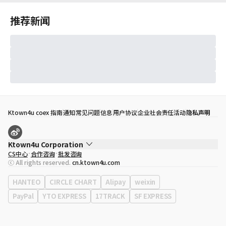
推荐新闻
Ktown4u coex 指南
通知
常见问题
信息
用户协议
企业社会责任活动
隐私声明
Ktown4u Corporation
CS中心
合作咨询
批发咨询
代表
宋効珉
ⓒ All rights reserved.
cn.ktown4u.com
营业执照
120-87-71116
公司地址
首尔特别市 江南区 岭东大路 513号 3楼 （三成洞， coex)
HANTEO
CIRCLE CHART
Alipay
weixin
PayPal
YTO EXPRESS
17TRACK
SF EXPRESS