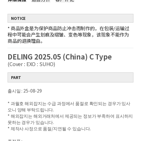
NOTICE
*
商品外盒是为保护商品防止冲击而制作的，在包装/运输过
程中可能会产生划痕及褶皱、变色等现象，该现象不能作为
商品的退换理由。
DELING 2025.05 (China) C Type
(Cover : EXO : SUHO)
PART
출시일 : 25-08-29
* 과월호 해외잡지는 수급 과정에서 품절로 확인되는 경우가 있사
오니 양해 부탁드립니다.
* 해외잡지는 해외거래처에서 제공되는 정보가 부족하여 표시하지
못하는 경우가 있습니다.
* 제작사 사정으로 품절/지연될 수 있습니다.