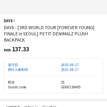
DAY6
DAY6 - [3RD WORLD TOUR [FOREVER YOUNG]
FINALE in SEOUL] PETIT DENIMALZ PLUSH
BACKPACK
137.33
RMB
发行日
2025-09-17
预计入库时间
2025-09-17
积分
25
Goods code
GD00138495