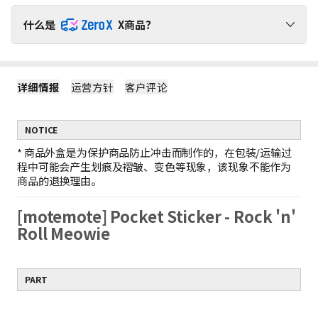
什么是
X商品？
请通过ZeroX福利，无运费负担，轻松购物吧！
详细情报
运营方针
客户评论
1
ZeroX商品不产生运费
购买ZeroX商品和其他商品时，仅对其他商品收取运费。
（ZeroX商品免邮。）
NOTICE
2
只购买ZeroX商品时，产生最低运费
如果只购买ZeroX商品，运费按最轻商品的重量计算。
*
商品外盒是为保护商品防止冲击而制作的，在包装/运输过
示例：1件ZeroX商品的运费 = 10件ZeroX商品的运费
程中可能会产生划痕及褶皱、变色等现象，该现象不能作为
3
购满399元ZeroX商品，免邮！
商品的退换理由。
如果订单中仅包含价值399元及以上的ZeroX商品，则全单免邮！
若订单中包含其他商品，则无法享受全单免邮。
[motemote] Pocket Sticker - Rock 'n'
Roll Meowie
PART