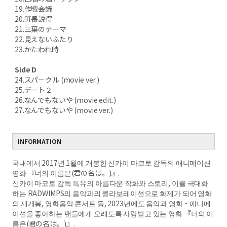
19.作戦会議
20.町長説得
21.三葉のテーマ
22.見えないふたり
23.かたわれ時
Side D
24.スパークル (movie ver.)
25.デート２
26.なんでもないや (movie edit.)
27.なんでもないや (movie ver.)
INFORMATION
국내에서 2017년 1월에 개봉한 신카이 마코토 감독의 애니메이션
영화 『너의 이름은(君の名は。)』.
신카이 마코토 감독 특유의 아름다운 작화와 스토리, 이를 극대화
하는 RADWIMPS의 음악과의 콜라보레이션으로 화제가 되어 영화
의 재개봉, 영화음악 콘서트 등, 2023년에도 음악과 영화‧애니메
이션을 좋아하는 팬들에게 오래도록 사랑받고 있는 영화 『너의 이
름은(君の名は。)』.