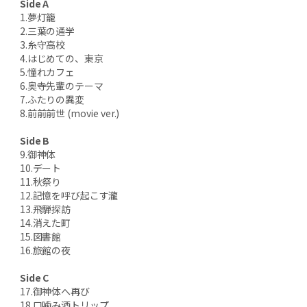
Side A
1.夢灯籠
2.三葉の通学
3.糸守高校
4.はじめての、東京
5.憧れカフェ
6.奥寺先輩のテーマ
7.ふたりの異変
8.前前前世 (movie ver.)
Side B
9.御神体
10.デート
11.秋祭り
12.記憶を呼び起こす瀧
13.飛騨探訪
14.消えた町
15.図書館
16.旅館の夜
Side C
17.御神体へ再び
18.口噛み酒トリップ