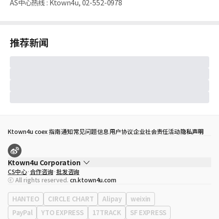
AS中心热线
:
Ktown4u, 02-552-0978
推荐新闻
Ktown4u coex 指南
通知
常见问题
信息
用户协议
企业社会责任活动
隐私声明
Ktown4u Corporation
CS中心
合作咨询
批发咨询
代表
宋効珉
ⓒ All rights reserved.
cn.ktown4u.com
营业执照
120-87-71116
公司地址
首尔特别市 江南区 岭东大路 513号 3楼 （三成洞， coex)
HANTEO
CIRCLE CHART
Alipay
weixin
PayPal
YTO EXPRESS
17TRACK
SF EXPRESS