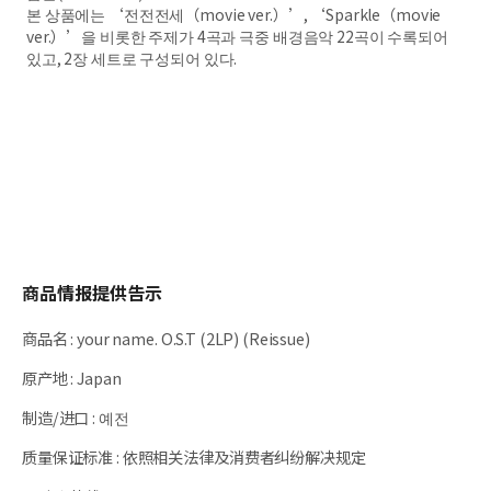
본 상품에는 ‘전전전세（movie ver.）’, ‘Sparkle（movie
ver.）’을 비롯한 주제가 4곡과 극중 배경음악 22곡이 수록되어
있고, 2장 세트로 구성되어 있다.
商品情报提供告示
商品名
:
your name. O.S.T (2LP) (Reissue)
原产地
:
Japan
制造/进口
:
예전
质量保证标准
:
依照相关法律及消费者纠纷解决规定