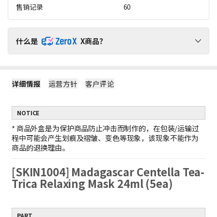
售销记录
60
什么是
X商品？
请通过ZeroX福利，无运费负担，轻松购物吧！
详细情报
运营方针
客户评论
1
ZeroX商品不产生运费
购买ZeroX商品和其他商品时，仅对其他商品收取运费。
（ZeroX商品免邮。）
NOTICE
2
只购买ZeroX商品时，产生最低运费
如果只购买ZeroX商品，运费按最轻商品的重量计算。
*
商品外盒是为保护商品防止冲击而制作的，在包装/运输过
示例：1件ZeroX商品的运费 = 10件ZeroX商品的运费
程中可能会产生划痕及褶皱、变色等现象，该现象不能作为
3
购满399元ZeroX商品，免邮！
商品的退换理由。
如果订单中仅包含价值399元及以上的ZeroX商品，则全单免邮！
若订单中包含其他商品，则无法享受全单免邮。
[SKIN1004] Madagascar Centella Tea-
Trica Relaxing Mask 24ml (5ea)
PART