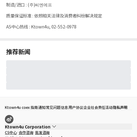
制造/进口
:
(주)씨엔에프
质量保证标准
:
依照相关法律及消费者纠纷解决规定
AS中心热线
:
Ktown4u, 02-552-0978
推荐新闻
Ktown4u coex 指南
通知
常见问题
信息
用户协议
企业社会责任活动
隐私声明
Ktown4u Corporation
CS中心
合作咨询
批发咨询
代表
宋効珉