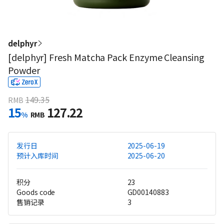
delphyr
[delphyr] Fresh Matcha Pack Enzyme Cleansing
Powder
149.35
RMB
15
127.22
%
RMB
发行日
2025-06-19
预计入库时间
2025-06-20
积分
23
Goods code
GD00140883
售销记录
3