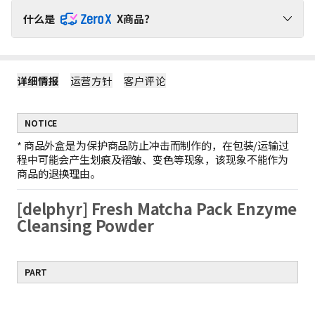
什么是
X商品？
请通过ZeroX福利，无运费负担，轻松购物吧！
详细情报
运营方针
客户评论
1
ZeroX商品不产生运费
购买ZeroX商品和其他商品时，仅对其他商品收取运费。
（ZeroX商品免邮。）
NOTICE
2
只购买ZeroX商品时，产生最低运费
如果只购买ZeroX商品，运费按最轻商品的重量计算。
*
商品外盒是为保护商品防止冲击而制作的，在包装/运输过
示例：1件ZeroX商品的运费 = 10件ZeroX商品的运费
程中可能会产生划痕及褶皱、变色等现象，该现象不能作为
3
购满399元ZeroX商品，免邮！
商品的退换理由。
如果订单中仅包含价值399元及以上的ZeroX商品，则全单免邮！
若订单中包含其他商品，则无法享受全单免邮。
[delphyr] Fresh Matcha Pack Enzyme
Cleansing Powder
PART