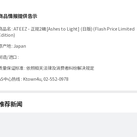
商品情报提供告示
商品名
:
ATEEZ - 正规2辑 [Ashes to Light] (日版) (Flash Price Limited
Edition)
原产地
:
Japan
制造/进口
:
质量保证标准
:
依照相关法律及消费者纠纷解决规定
AS中心热线
:
Ktown4u, 02-552-0978
推荐新闻