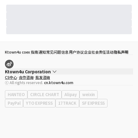
Ktown4u coex 指南
通知
常见问题
信息
用户协议
企业社会责任活动
隐私声明
Ktown4u Corporation
CS中心
合作咨询
批发咨询
代表
宋効珉
ⓒ All rights reserved.
cn.ktown4u.com
营业执照
120-87-71116
公司地址
首尔特别市 江南区 岭东大路 513号 3楼 （三成洞， coex)
HANTEO
CIRCLE CHART
Alipay
weixin
PayPal
YTO EXPRESS
17TRACK
SF EXPRESS