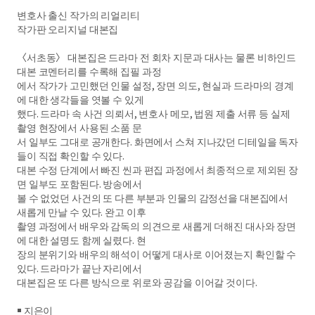
변호사 출신 작가의 리얼리티
작가판 오리지널 대본집
〈서초동〉 대본집은 드라마 전 회차 지문과 대사는 물론 비하인드
대본 코멘터리를 수록해 집필 과정
에서 작가가 고민했던 인물 설정, 장면 의도, 현실과 드라마의 경계
에 대한 생각들을 엿볼 수 있게
했다. 드라마 속 사건 의뢰서, 변호사 메모, 법원 제출 서류 등 실제
촬영 현장에서 사용된 소품 문
서 일부도 그대로 공개한다. 화면에서 스쳐 지나갔던 디테일을 독자
들이 직접 확인할 수 있다.
대본 수정 단계에서 빠진 씬과 편집 과정에서 최종적으로 제외된 장
면 일부도 포함된다. 방송에서
볼 수 없었던 사건의 또 다른 부분과 인물의 감정선을 대본집에서
새롭게 만날 수 있다. 완고 이후
촬영 과정에서 배우와 감독의 의견으로 새롭게 더해진 대사와 장면
에 대한 설명도 함께 실렸다. 현
장의 분위기와 배우의 해석이 어떻게 대사로 이어졌는지 확인할 수
있다. 드라마가 끝난 자리에서
대본집은 또 다른 방식으로 위로와 공감을 이어갈 것이다.
￭ 지은이