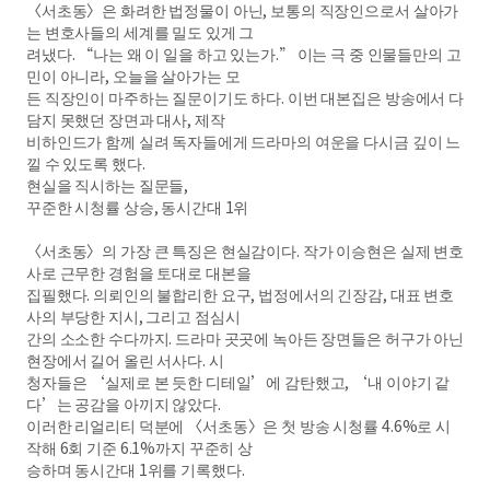
〈서초동〉은 화려한 법정물이 아닌, 보통의 직장인으로서 살아가
는 변호사들의 세계를 밀도 있게 그
려냈다. “나는 왜 이 일을 하고 있는가.” 이는 극 중 인물들만의 고
민이 아니라, 오늘을 살아가는 모
든 직장인이 마주하는 질문이기도 하다. 이번 대본집은 방송에서 다
담지 못했던 장면과 대사, 제작
비하인드가 함께 실려 독자들에게 드라마의 여운을 다시금 깊이 느
낄 수 있도록 했다.
현실을 직시하는 질문들,
꾸준한 시청률 상승, 동시간대 1위
〈서초동〉의 가장 큰 특징은 현실감이다. 작가 이승현은 실제 변호
사로 근무한 경험을 토대로 대본을
집필했다. 의뢰인의 불합리한 요구, 법정에서의 긴장감, 대표 변호
사의 부당한 지시, 그리고 점심시
간의 소소한 수다까지. 드라마 곳곳에 녹아든 장면들은 허구가 아닌
현장에서 길어 올린 서사다. 시
청자들은 ‘실제로 본 듯한 디테일’에 감탄했고, ‘내 이야기 같
다’는 공감을 아끼지 않았다.
이러한 리얼리티 덕분에 〈서초동〉은 첫 방송 시청률 4.6%로 시
작해 6회 기준 6.1%까지 꾸준히 상
승하며 동시간대 1위를 기록했다.