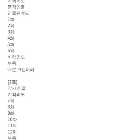
기획의도
등장인물
인물관계도
1화
2화
3화
4화
5화
6화
비하인드
부록
대본 코멘터리
[2권]
작가의 말
기획의도
7화
8화
9화
10화
11화
12화
부록