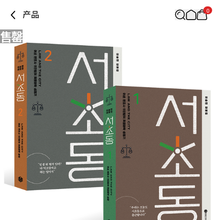
0
产品
售罄