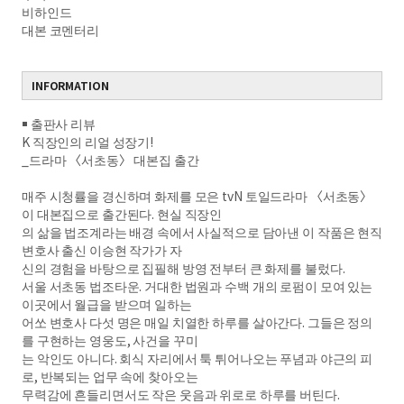
비하인드
대본 코멘터리
INFORMATION
￭ 출판사 리뷰
K 직장인의 리얼 성장기!
_드라마 〈서초동〉 대본집 출간
매주 시청률을 경신하며 화제를 모은 tvN 토일드라마 〈서초동〉
이 대본집으로 출간된다. 현실 직장인
의 삶을 법조계라는 배경 속에서 사실적으로 담아낸 이 작품은 현직
변호사 출신 이승현 작가가 자
신의 경험을 바탕으로 집필해 방영 전부터 큰 화제를 불렀다.
서울 서초동 법조타운. 거대한 법원과 수백 개의 로펌이 모여 있는
이곳에서 월급을 받으며 일하는
어쏘 변호사 다섯 명은 매일 치열한 하루를 살아간다. 그들은 정의
를 구현하는 영웅도, 사건을 꾸미
는 악인도 아니다. 회식 자리에서 툭 튀어나오는 푸념과 야근의 피
로, 반복되는 업무 속에 찾아오는
무력감에 흔들리면서도 작은 웃음과 위로로 하루를 버틴다.