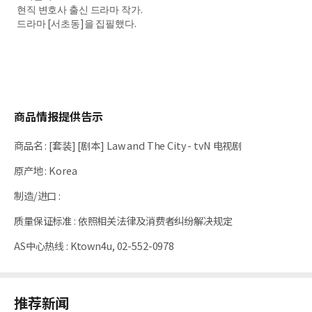
현직 변호사 출신 드라마 작가.
드라마 [서초동]을 집필했다.
商品情报提供告示
商品名
:
[套装] [剧本] Law and The City - tvN 电视剧
原产地
:
Korea
制造/进口
:
质量保证标准
:
依照相关法律及消费者纠纷解决规定
AS中心热线
:
Ktown4u, 02-552-0978
推荐新闻