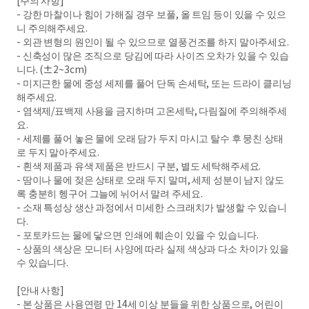
[주의 사항]
- 강한 마찰이나 힘이 가해질 경우 보풀, 올 트임 등이 있을 수 있으
니 주의해주세요.
- 외관 변형의 원인이 될 수 있으므로 열풍건조를 하지 말아주세요.
- 신축성이 많은 조직으로 당김에 따라 사이즈 오차가 있을 수 있습
니다. (±2~3cm)
- 미지근한 물에 중성 세제를 풀어 단독 손세탁, 또는 드라이 클리닝
해주세요.
- 염색제/표백제 사용을 금지하며 고온세탁, 다림질에 주의해주세
요.
- 세제를 풀어 놓은 물에 오래 담가 두지 마시고 탈수 후 뭉친 상태
로 두지 말아주세요.
- 흰색 제품과 유색 제품은 반드시 구분, 별도 세탁해주세요.
- 땀이나 물에 젖은 상태로 오래 두지 말며, 세제 성분이 남지 않도
록 충분히 헹구어 그늘에 뉘어서 말려 주세요.
- 소재 특성상 생산 과정에서 미세한 스크래치가 발생할 수 있습니
다.
- 포토카드는 물에 닿으면 인쇄에 훼손이 있을 수 있습니다.
- 상품의 색상은 모니터 사양에 따라 실제 색상과 다소 차이가 있을
수 있습니다.
[안내 사항]
- 본 상품은 사용연령 만 14세 이상 분들을 위한 상품으로, 어린이