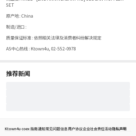
SET
原产地
:
China
制造/进口
:
质量保证标准
:
依照相关法律及消费者纠纷解决规定
AS中心热线
:
Ktown4u, 02-552-0978
推荐新闻
Ktown4u coex 指南
通知
常见问题
信息
用户协议
企业社会责任活动
隐私声明