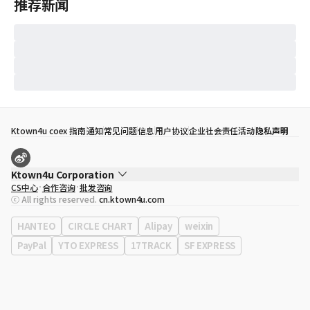
推荐新闻
Ktown4u coex 指南
通知
常见问题
信息
用户协议
企业社会责任活动
隐私声明
Ktown4u Corporation
CS中心
合作咨询
批发咨询
代表
宋効珉
ⓒ All rights reserved.
cn.ktown4u.com
营业执照
120-87-71116
公司地址
首尔特别市 江南区 岭东大路 513号 3楼 （三成洞， coex)
HANTEO
CIRCLE CHART
Alipay
weixin
PayPal
YTO EXPRESS
17TRACK
SF EXPRESS