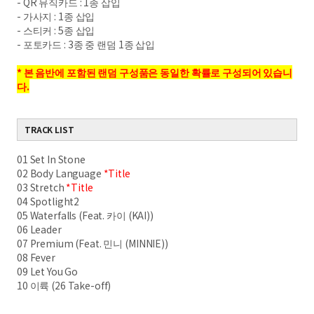
- QR
뮤직카드
: 1
종 삽입
-
가사지
: 1
종 삽입
-
스티커
: 5
종 삽입
-
포토카드
: 3
종 중 랜덤
1
종 삽입
* 본 음반에 포함된 랜덤 구성품은 동일한 확률로 구성되어 있습니
다.
TRACK LIST
01 Set In Stone
02 Body Language
*Title
03 Stretch
*Title
04 Spotlight2
05 Waterfalls (Feat. 카이 (KAI))
06 Leader
07 Premium (Feat. 민니 (MINNIE))
08 Fever
09 Let You Go
10 이륙 (26 Take-off)