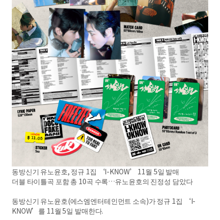
동방신기 유노윤호, 정규 1집 ‘I-KNOW’ 11월 5일 발매
더블 타이틀곡 포함 총 10곡 수록…유노윤호의 진정성 담았다
동방신기 유노윤호(에스엠엔터테인먼트 소속)가 정규 1집 ‘I-
KNOW’를 11월 5일 발매한다.