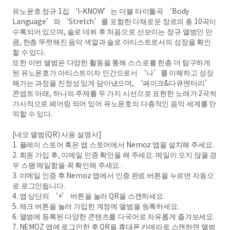
유노윤호 정규 1집 ‘I-KNOW’는 더블 타이틀곡 ‘Body
Language’와 ‘Stretch’를 포함한 다채로운 장르의 총 10곡이
수록되어 있으며, 솔로 데뷔 후 처음으로 선보이는 정규 앨범인 만
큼, 한층 뚜렷해진 음악 색깔과 솔로 아티스트로서의 성장을 확인
할 수 있다.
또한 이번 앨범은 다양한 활동을 통해 스스로를 한층 더 탐구하게
된 유노윤호가 아티스트이자 인간으로서 ‘나’를 이해하고 성장
해가는 과정을 진정성 있게 담아냈으며, ‘페이크&다큐멘터리’
콘셉트 아래, 하나의 주제를 두 가지 시선으로 표현한 노래가 2곡씩
가사적으로 페어링 되어 있어 유노윤호의 다층적인 음악 세계를 만
끽할 수 있다.
[네모 앨범(QR) 사용 설명서]
1. 플레이 스토어 혹은 앱 스토어에서 Nemoz 앱을 설치해 주세요.
2. 회원 가입 후, 이메일 인증 확인을 해 주세요. 메일이 오지 않을 경
우 스팸 메일함을 꼭 확인해 주세요.
3. 이메일 인증 후 Nemoz 앱에서 인증 완료 버튼을 누르면 자동으
로 로그인됩니다.
4. 앱 상단의 ‘+’ 버튼을 눌러 QR을 스캔하세요.
5. 체크 버튼을 눌러 가입한 계정에 앨범을 등록하세요.
6. 앨범에 등록된 다양한 콘텐츠를 다국어로 자유롭게 즐겨보세요.
7. NEMOZ 앱에 로그인한 후 QR을 휴대폰 카메라로 스캔하면 앨범