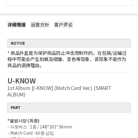
详细情报
运营方针
客户评论
NOTICE
*
商品外盒是为保护商品防止冲击而制作的，在包装/运输过
程中可能会产生划痕及褶皱、变色等现象，该现象不能作为
商品的退换理由。
U-KNOW
1st Album [I-KNOW] (Match Card Ver.) (SMART
ALBUM)
PART
*
앨범사양
(
최종
)
-
아웃박스
: 1
종
/ 148*101*36mm
- Match Card : 60
종 삽입