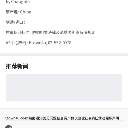
by Changbin
原产地
:
China
制造/进口
:
质量保证标准
:
依照相关法律及消费者纠纷解决规定
AS中心热线
:
Ktown4u, 02-552-0978
推荐新闻
Ktown4u coex 指南
通知
常见问题
信息
用户协议
企业社会责任活动
隐私声明