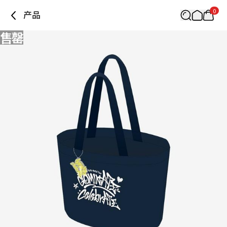
0
产品
售罄