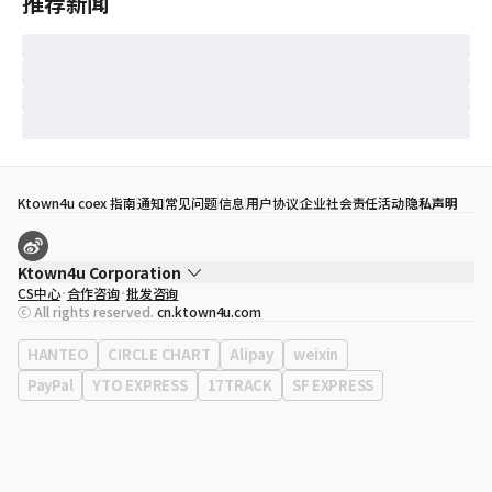
推荐新闻
Ktown4u coex 指南
通知
常见问题
信息
用户协议
企业社会责任活动
隐私声明
Ktown4u Corporation
CS中心
合作咨询
批发咨询
代表
宋効珉
ⓒ All rights reserved.
cn.ktown4u.com
营业执照
120-87-71116
公司地址
首尔特别市 江南区 岭东大路 513号 3楼 （三成洞， coex)
HANTEO
CIRCLE CHART
Alipay
weixin
PayPal
YTO EXPRESS
17TRACK
SF EXPRESS