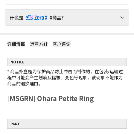
什么是
X商品？
请通过ZeroX福利，无运费负担，轻松购物吧！
详细情报
运营方针
客户评论
1
ZeroX商品不产生运费
购买ZeroX商品和其他商品时，仅对其他商品收取运费。
（ZeroX商品免邮。）
NOTICE
2
只购买ZeroX商品时，产生最低运费
如果只购买ZeroX商品，运费按最轻商品的重量计算。
*
商品外盒是为保护商品防止冲击而制作的，在包装/运输过
示例：1件ZeroX商品的运费 = 10件ZeroX商品的运费
程中可能会产生划痕及褶皱、变色等现象，该现象不能作为
3
购满399元ZeroX商品，免邮！
商品的退换理由。
如果订单中仅包含价值399元及以上的ZeroX商品，则全单免邮！
若订单中包含其他商品，则无法享受全单免邮。
[MSGRN] Ohara Petite Ring
PART