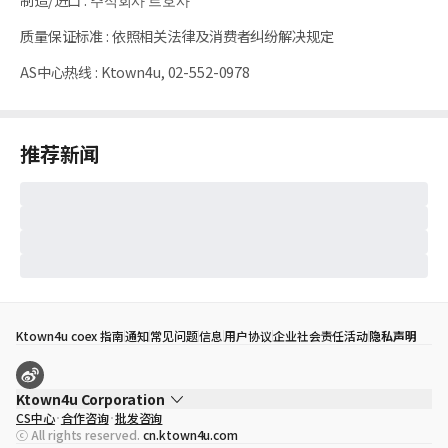
质量保证标准
:
依照相关法律及消费者纠纷解决规定
AS中心热线
:
Ktown4u, 02-552-0978
推荐新闻
Ktown4u coex 指南
通知
常见问题
信息
用户协议
企业社会责任活动
隐私声明
Ktown4u Corporation
CS中心
合作咨询
批发咨询
代表
宋効珉
ⓒ All rights reserved.
cn.ktown4u.com
营业执照
120-87-71116