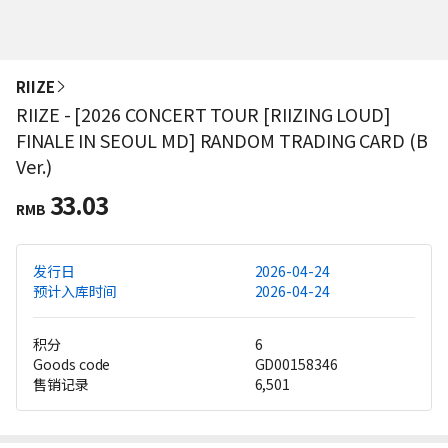
RIIZE
RIIZE - [2026 CONCERT TOUR [RIIZING LOUD]
FINALE IN SEOUL MD] RANDOM TRADING CARD (B
Ver.)
33.03
RMB
发行日
2026-04-24
预计入库时间
2026-04-24
积分
6
Goods code
GD00158346
售销记录
6,501