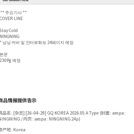
** 주요기사 **
COVER LINE
Stay Cold
NINGNING
* 닝닝 커버 및 인터뷰화보 24페이지 예정
본문
230Pg 예정
商品情报提供告示
商品名
:
[杂志] [26-04-29] GQ KOREA 2026.05 A Type (封面 : aespa :
NINGNING / 内页 : aespa : NINGNING 24p)
原产地
:
Korea