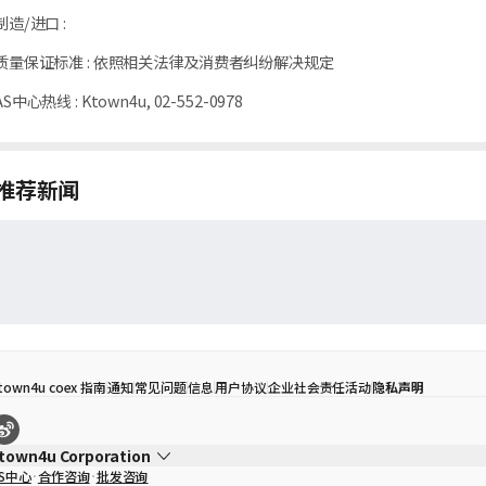
制造/进口
:
质量保证标准
:
依照相关法律及消费者纠纷解决规定
AS中心热线
:
Ktown4u, 02-552-0978
推荐新闻
town4u coex 指南
通知
常见问题
信息
用户协议
企业社会责任活动
隐私声明
town4u Corporation
S中心
合作咨询
批发咨询