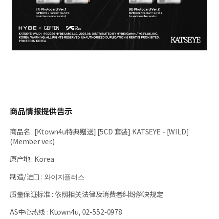
商品情报提供告示
商品名
:
[Ktown4u特典赠送] [5CD 套装] KATSEYE - [WILD]
(Member ver.)
原产地
:
Korea
制造/进口
:
와이지플러스
质量保证标准
:
依照相关法律及消费者纠纷解决规定
AS中心热线
:
Ktown4u, 02-552-0978