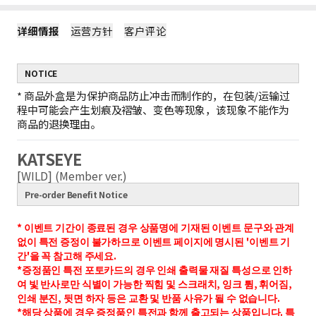
详细情报
运营方针
客户评论
NOTICE
*
商品外盒是为保护商品防止冲击而制作的，在包装/运输过
程中可能会产生划痕及褶皱、变色等现象，该现象不能作为
商品的退换理由。
KATSEYE
[WILD] (Member ver.)
Pre-order Benefit Notice
* 이벤트 기간이 종료된 경우 상품명에 기재된 이벤트 문구와 관계
없이 특전 증정이 불가하므로 이벤트 페이지에 명시된 '이벤트 기
간'을 꼭 참고해 주세요.
*증정품인 특전 포토카드의 경우 인쇄 출력물 재질 특성으로 인하
여 빛 반사로만 식별이 가능한 찍힘 및 스크래치, 잉크 튐, 휘어짐,
인쇄 분진, 뒷면 하자 등은 교환 및 반품 사유가 될 수 없습니다.
*해당 상품에 경우 증정품인 특전과 함께 출고되는 상품입니다.
특