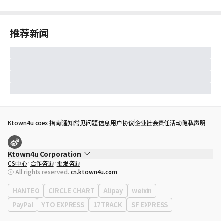
推荐新闻
Ktown4u coex 指南
通知
常见问题
信息
用户协议
企业社会责任活动
隐私声明
Ktown4u Corporation
CS中心
合作咨询
批发咨询
代表
宋効珉
ⓒ All rights reserved.
cn.ktown4u.com
营业执照
120-87-71116
公司地址
首尔特别市 江南区 岭东大路 513号 3楼 （三成洞， coex)
HANTEO
CIRCLE CHART
Alipay
weixin
PayPal
YTO EXPRESS
17TRACK
SF EXPRESS