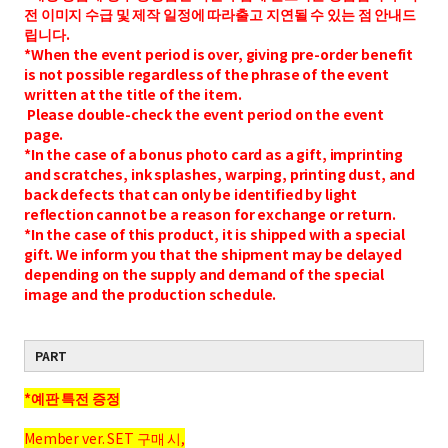
전 이미지 수급 및 제작 일정에 따라출고 지연될 수 있는 점 안내드
립니다.
*When the event period is over, giving pre-order benefit
is not possible regardless of the phrase of the event
written at the title of the item.
Please double-check the event period on the event
page.
*In the case of a bonus photo card as a gift, imprinting
and scratches, ink splashes, warping, printing dust, and
back defects that can only be identified by light
reflection cannot be a reason for exchange or return.
*In the case of this product, it is shipped with a special
gift. We inform you that the shipment may be delayed
depending on the supply and demand of the special
image and the production schedule.
PART
*예판 특전 증정
Member ver. SET 구매 시,