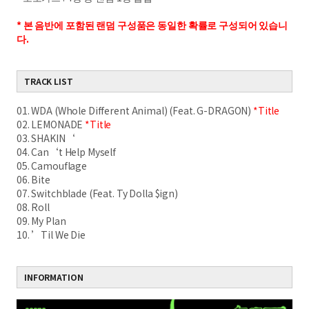
*
본 음반에 포함된 랜덤 구성품은 동일한 확률로 구성되어 있습니
다
.
TRACK LIST
01. WDA (Whole Different Animal) (Feat. G-DRAGON)
*Title
02. LEMONADE
*Title
03. SHAKIN‘
04. Can‘t Help Myself
05. Camouflage
06. Bite
07. Switchblade (Feat. Ty Dolla $ign)
08. Roll
09. My Plan
10. ’Til We Die
INFORMATION