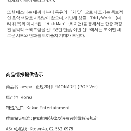
업계의 이목이 쏠리고 있다.
또한 에스파는 데뷔 때부터 특유의 ‘쇠 맛’으로 대표되는 독보적
인 음악 색깔로 사랑받아 왔으며, 지난해 싱글 ‘Dirty Work’(더
티 워크)와 미니 6집 ‘Rich Man’(리치맨)을 통해서는 한층 확장
된 음악적 스펙트럼을 선보였던 만큼, 이번 신보에서는 또 어떤 새
로운 시도와 변화를 보여줄지 기대가 모인다.
商品情报提供告示
商品名
:
aespa - 正规2辑 [LEMONADE] (P.O.S Ver.)
原产地
:
Korea
制造/进口
:
Kakao Entertainment
质量保证标准
:
依照相关法律及消费者纠纷解决规定
AS中心热线
:
Ktown4u, 02-552-0978