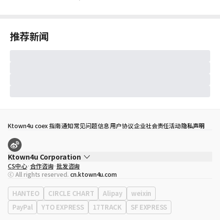
推荐新闻
Ktown4u coex 指南
通知
常见问题
信息
用户协议
企业社会责任活动
隐私声明
Ktown4u Corporation
CS中心
合作咨询
批发咨询
代表
宋効珉
ⓒ All rights reserved.
cn.ktown4u.com
营业执照
120-87-71116
公司地址
首尔特别市 江南区 岭东大路 513号 3楼 （三成洞， coex)
HANTEO
CIRCLE CHART
Alipay
weixin
PayPal
YTO EXPRESS
17TRACK
SF EXPRESS