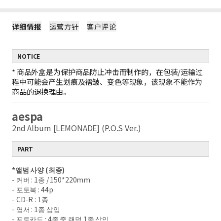
详细情报
运营方针
客户评论
NOTICE
*
商品外盒是为保护商品防止冲击而制作的，在包装/运输过
程中可能会产生划痕及褶皱、变色等现象，该现象不能作为
商品的退换理由。
aespa
2nd Album [LEMONADE] (P.O.S Ver.)
PART
*
앨범 사양
(
최종
)
-
커버
: 1
종
/ 150*220mm
-
포토북
: 44p
- CD-R : 1
종
-
엽서
: 1
종 삽입
-
포토카드
: 4
종 중 랜덤
1
종 삽입