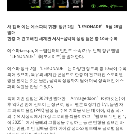
새 챕터 여는 에스파의 귀환! 정규 2집 ‘LEMONADE’ 5월 29일
발매
한층 더 견고해진 세계관 서사+음악적 성장 담은 총 10곡 수록
에스파(aespa, 에스엠엔터테인먼트 소속)가 두 번째 정규 앨범
‘LEMONADE’(레모네이드)를 발매한다.
에스파 정규 2집 ‘LEMONADE’는 다양한 장르의 총 10곡이 수록
되어 있으며, 특유의 세계관 콘셉트로 한층 더 견고해진 스토리텔
링을 펼치는 것은 물론, 음악적 성장까지 담아 더욱 성숙해진 에스
파의 색깔을 만날 수 있다.
특히 이번 앨범은 2024년 발매한 ‘Armageddon’(아마겟돈) 이
후 약 2년 만에 선보이는 정규로, 당시 멜론 최장기간 1위, 음원 차
트 퍼펙트 올킬(PAK) 달성 등 주요 기록을 세운 데 이어, 각종 국내
외 주요 시상식에서 대상 트로피를 싹쓸이하고 ‘빌보드 위민 인 뮤
직 2025’에서 올해의 그룹상을 수상하는 등 큰 반향을 일으킨 바
있는 만큼, 이번 컴백을 통해 이어갈 성과와 행보에도 글로벌 음악