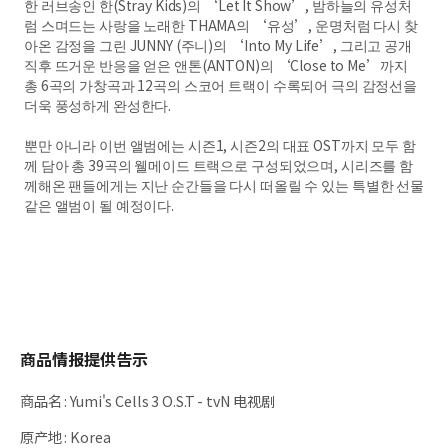
한 러브송인 한(Stray Kids)의 ‘Let It Show’, 밤하늘의 유성처
럼 스며드는 사랑을 노래한 THAMA의 ‘유성’, 운명처럼 다시 찾
아온 감정을 그린 JUNNY (주니)의 ‘Into My Life’, 그리고 공개
직후 뜨거운 반응을 얻은 앤톤(ANTON)의 ‘Close to Me’까지
총 6곡의 가창곡과 12곡의 스코어 트랙이 수록되어 극의 감정선을
더욱 풍성하게 완성한다.
뿐만 아니라 이번 앨범에는 시즌1, 시즌2의 대표 OST까지 모두 함
께 담아 총 39곡의 웰메이드 트랙으로 구성되었으며, 시리즈를 함
께해온 팬들에게는 지난 순간들을 다시 떠올릴 수 있는 특별한 선물
같은 앨범이 될 예정이다.
商品情报提供告示
商品名
:
Yumi's Cells 3 O.S.T - tvN 电视剧
原产地
:
Korea