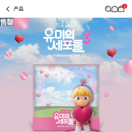
0
产品
售罄