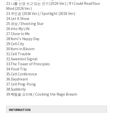
22.나를 신경 쓰고 있는 건가 (2026 Ver.) / If I Could Read Your
Mind (2026 Ver.)
23.주인공 (2026 Ver.) / Spotlight (2026 Ver.)
24.Let It Show
25.유성 / Shooting Star
26.Into My Life
27.Close to Me
28.Yumi's Happy Day
29.Cell City
30.Yumi in Bloom
31.Cell Trouble
32.Sweetest Signal
33.The Tower of Principles
34.Food Trip
35.Cell Conference
36.Daydream
37.Cell Ping-Pong
38.Suddenly
39.빡돔을 요리해 / Cooking the Rage Bream
INFORMATION