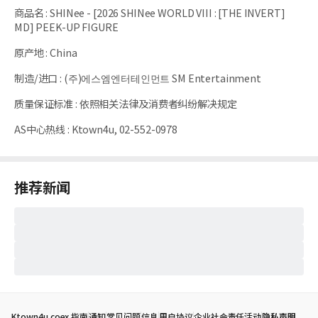
商品名
:
SHINee - [2026 SHINee WORLD VIII : [THE INVERT]
MD] PEEK-UP FIGURE
原产地
:
China
制造/进口
:
(주)에스엠엔터테인먼트 SM Entertainment
质量保证标准
:
依照相关法律及消费者纠纷解决规定
AS中心热线
:
Ktown4u, 02-552-0978
推荐新闻
Ktown4u coex 指南
通知
常见问题
信息
用户协议
企业社会责任活动
隐私声明