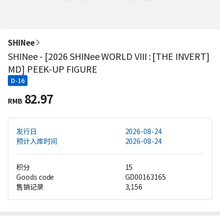
SHINee
SHINee - [2026 SHINee WORLD VIII : [THE INVERT]
MD] PEEK-UP FIGURE
D-16
82.97
RMB
发行日
2026-08-24
预计入库时间
2026-08-24
积分
15
Goods code
GD00163165
售销记录
3,156