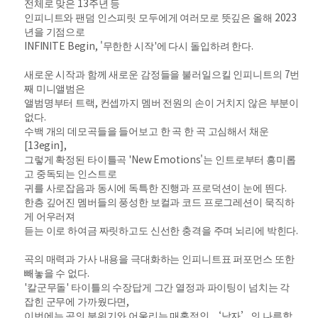
전체로 맞은 13주년 등
인피니트와 팬덤 인스피릿 모두에게 여러모로 뜻깊은 올해 2023
년을 기점으로
INFINITE Begin, '무한한 시작'에 다시 돌입하려 한다.
새로운 시작과 함께 새로운 감정들을 불러일으킬 인피니트의 7번
째 미니앨범은
앨범명부터 트랙, 컨셉까지 멤버 전원의 손이 거치지 않은 부분이
없다.
수백 개의 데모곡들을 들어보고 한 곡 한 곡 고심해서 채운
[13egin],
그렇게 확정된 타이틀곡 'New Emotions'는 인트로부터 흥미롭
고 중독되는 인스트로
귀를 사로잡음과 동시에 독특한 진행과 프로덕션이 눈에 띈다.
한층 깊어진 멤버들의 풍성한 보컬과 코드 프로그레션이 묵직하
게 어우러져
듣는 이로 하여금 짜릿하고도 신선한 충격을 주며 뇌리에 박힌다.
곡의 매력과 가사 내용을 극대화하는 인피니트표 퍼포먼스 또한
빼놓을 수 없다.
'칼군무돌' 타이틀의 수장답게 그간 열정과 파이팅이 넘치는 각
잡힌 군무에 가까웠다면,
이번에는 곡의 분위기와 어울리는 매혹적인 ‘남자’의 나른함