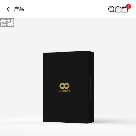
0
产品
售罄