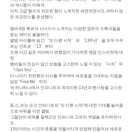
과 섹시함이 더해져
마치 고급 향수의 은은한 향이 느껴지듯 세련되면서도 과하지 않
은 퍼포먼스를 완성했다.
멤버 6명 특유의 시너지가 느껴지는 다양한 장르의 수록곡들을
듣는 재미도 쏠쏠하다.
앨범 타이틀에 담긴 ‘또 다른 시작’과 ‘13주년’을 모두 아우
르는 인트로 ‘13’부터
오랜 시간 같은 자리에서 변함없이 기다려준 팬덤 인스피릿에 대
한
멤버들의 진심이 담긴 보컬을 고스란히 느낄 수 있는 ‘시차’와
‘I Got You’,
더 나아가 찬란했던 서사를 추억하며 새로움을 기대하는 마음을
담은 'Find Me’까지
곡 하나하나에서 인피니트의 유의미한 13년과 팬사랑을 고스란
히 느낄 수 있다.
듣고, 보는 순간 인피니트의 '또 다른 시작'에 대한 기대를 놀라움
으로 바꿔줄 이번 앨범.
그들만의 색채를 칠해오던 인피니트 고유의 색깔을 유지하면서
도
13년이라는 시간의 흐름을 멋들어지게 반영해 만들어낸 새로운