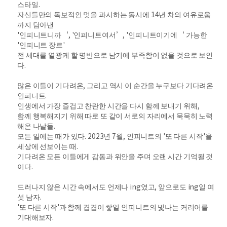
스타일.
자신들만의 독보적인 멋을 과시하는 동시에 14년 차의 여유로움
까지 담아낸
'인피니트니까‘, '인피니트여서’, '인피니트이기에‘ 가능한
'인피니트 장르'
전 세대를 열광케 할 명반으로 남기에 부족함이 없을 것으로 보인
다.
많은 이들이 기다려온, 그리고 역시 이 순간을 누구보다 기다려온
인피니트.
인생에서 가장 즐겁고 찬란한 시간을 다시 함께 보내기 위해,
함께 행복해지기 위해 따로 또 같이 서로의 자리에서 묵묵히 노력
해온 나날들.
모든 일에는 때가 있다. 2023년 7월, 인피니트의 '또 다른 시작'을
세상에 선보이는 때.
기다려온 모든 이들에게 감동과 위안을 주며 오랜 시간 기억될 것
이다.
드러나지 않은 시간 속에서도 언제나 ing였고, 앞으로도 ing일 여
섯 남자.
'또 다른 시작'과 함께 겹겹이 쌓일 인피니트의 빛나는 커리어를
기대해보자.