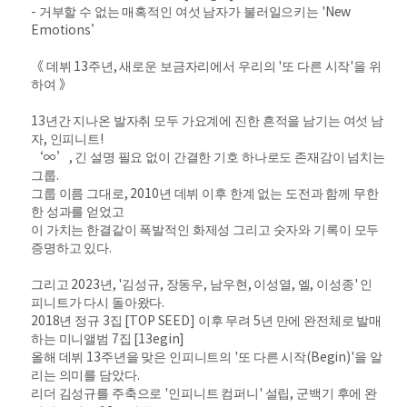
- 거부할 수 없는 매혹적인 여섯 남자가 불러일으키는 'New
Emotions’
《 데뷔 13주년, 새로운 보금자리에서 우리의 '또 다른 시작'을 위
하여 》
13년간 지나온 발자취 모두 가요계에 진한 흔적을 남기는 여섯 남
자, 인피니트!
‘∞’, 긴 설명 필요 없이 간결한 기호 하나로도 존재감이 넘치는
그룹.
그룹 이름 그대로, 2010년 데뷔 이후 한계 없는 도전과 함께 무한
한 성과를 얻었고
이 가치는 한결같이 폭발적인 화제성 그리고 숫자와 기록이 모두
증명하고 있다.
그리고 2023년, '김성규, 장동우, 남우현, 이성열, 엘, 이성종' 인
피니트가 다시 돌아왔다.
2018년 정규 3집 [TOP SEED] 이후 무려 5년 만에 완전체로 발매
하는 미니앨범 7집 [13egin]
올해 데뷔 13주년을 맞은 인피니트의 '또 다른 시작(Begin)'을 알
리는 의미를 담았다.
리더 김성규를 주축으로 '인피니트 컴퍼니' 설립, 군백기 후에 완