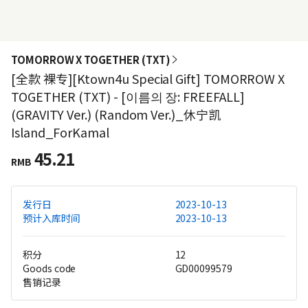
TOMORROW X TOGETHER (TXT)
[全款 裸专][Ktown4u Special Gift] TOMORROW X
TOGETHER (TXT) - [이름의 장: FREEFALL]
(GRAVITY Ver.) (Random Ver.)_休宁凯
Island_ForKamal
45.21
RMB
发行日
2023-10-13
预计入库时间
2023-10-13
积分
12
Goods code
GD00099579
售销记录