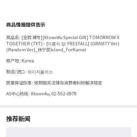
商品情报提供告示
商品名
:
[全款 裸专][Ktown4u Special Gift] TOMORROW X
TOGETHER (TXT) - [이름의 장: FREEFALL] (GRAVITY Ver.)
(Random Ver.)_休宁凯Island_ForKamal
原产地
:
Korea
制造/进口
:
와이지플러스
质量保证标准
:
依照相关法律及消费者纠纷解决规定
AS中心热线
:
Ktown4u, 02-552-0978
推荐新闻