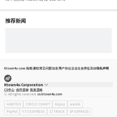
推荐新闻
Ktown4u coex 指南
通知
常见问题
信息
用户协议
企业社会责任活动
隐私声明
Ktown4u Corporation
CS中心
合作咨询
批发咨询
代表
宋効珉
ⓒ All rights reserved.
cn.ktown4u.com
营业执照
120-87-71116
公司地址
首尔特别市 江南区 岭东大路 513号 3楼 （三成洞， coex)
HANTEO
CIRCLE CHART
Alipay
weixin
PayPal
YTO EXPRESS
17TRACK
SF EXPRESS