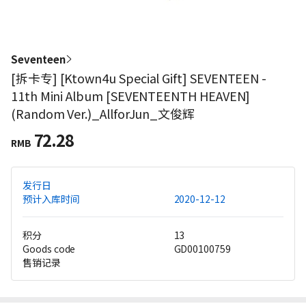
Seventeen
[拆卡专] [Ktown4u Special Gift] SEVENTEEN -
11th Mini Album [SEVENTEENTH HEAVEN]
(Random Ver.)_AllforJun_文俊辉
72.28
RMB
发行日
预计入库时间
2020-12-12
积分
13
Goods code
GD00100759
售销记录