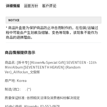
详细情报
运营方针
客户评论
NOTICE
*
商品外盒是为保护商品防止冲击而制作的，在包装/运输过
程中可能会产生划痕及褶皱、变色等现象，该现象不能作为
商品的退换理由。
商品情报提供告示
商品名
:
[拆卡专] [Ktown4u Special Gift] SEVENTEEN - 11th
Mini Album [SEVENTEENTH HEAVEN] (Random
Ver.)_AllforJun_文俊辉
原产地
:
Korea
制造/进口
:
. (*)
质量保证标准
:
依照相关法律及消费者纠纷解决规定
AS中心热线
:
Ktown4u, 02-552-0978