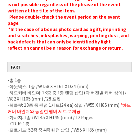
is not possible regardless of the phrase of the event
written at the title of the item.
Please double-check the event period on the event
page.
*In the case of a bonus photo card as a gift, imprinting
and scratches, ink splashes, warping, printing dust, and
back defects that can only be identified by light
reflection cannot be a reason for exchange or return.
PART
-총 1종
-아웃박스: 1종 / W158 X H161 X D34 (mm)
-하드커버 바인더: 13종 중 1종 랜덤 삽입 (각 버전별 커버 상이) /
W82 X H105 (mm) / 28 포켓
-북클릿: 13종 중 랜덤 1세트(24 ea) 삽입 / W55 X H85 (mm)
*하드
커버 바인더와 동일한 멤버 세트로 제공
-가사지: 1종 / W145 X H145 (mm) / 12 Pages
- CD-R: 1종
-포토카드: 52종 중 4종 랜덤 삽입 / W55 X H85 (mm)