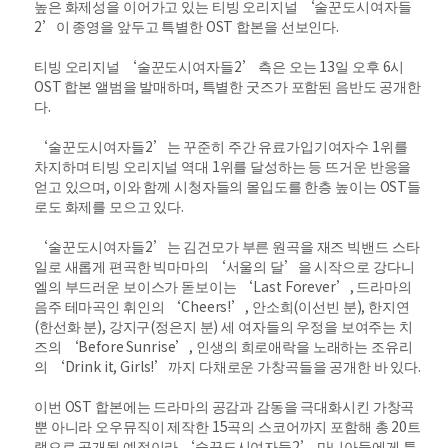
높은 화제성을 이어가고 있는 티빙 오리지널 ‘술꾼도시여자들
2’이 종영을 앞두고 특별한 OST 합본을 선보인다.
티빙 오리지널 ‘술꾼도시여자들2’ 측은 오는 13일 오후 6시
OST 합본 앨범을 발매하며, 특별한 굿즈가 포함된 음반도 공개한
다.
‘술꾼도시여자들2’는 꾸준히 주간 유료가입기여자수 1위를
차지하며 티빙 오리지널 역대 1위를 달성하는 등 뜨거운 반응을
얻고 있으며, 이와 함께 시청자들의 몰입도를 한층 높이는 OST들
로도 화제를 모으고 있다.
‘술꾼도시여자들2’는 김건모가 부른 원곡을 재즈 빅밴드 스타
일로 새롭게 편곡한 빅마마의 ‘서울의 달’을 시작으로 강다니
엘의 부드러운 보이스가 돋보이는 ‘Last Forever’, 드라마의
음주 테마곡인 휘인의 ‘Cheers!’, 안소희(이선빈 분), 한지연
(한선화 분), 강지구(정은지 분) 세 여자들의 우정을 보여주는 치
즈의 ‘Before Sunrise’, 인생의 희로애락을 노래하는 조유리
의 ‘Drink it, Girls!’까지 다채로운 가창곡들을 공개한 바 있다.
이번 OST 합본에는 드라마의 공감과 감동을 극대화시킨 가창곡
뿐 아니라 오우뮤직이 제작한 15곡의 스코어까지 포함해 총 20트
랙으로 공개될 예정이라 ‘술꾼도시여자들2’ 마니아들에게 특