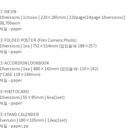
① DICON
10versions | 1choice | 220×285mm | 220page(14page 10versions) |
38,700won
재질 - paper
② FOLDED POSTER (Film Camera Photo)
10versions | 1ea | 752×514mm (접었을 때 188×257)
재질 - paper
③ ACCORDION LOOKBOOK
10versions | 1ea | 880×142mm (접었을 때-110×142)
(*CASE 118×149mm)
재질 - paper
④ PHOTOCARD
10versions | 55×85mm | 6ea(1set)
재질 - paper
⑤ STAND CALENDER
1version | 180×105mm | 13ea(1set)
재질 - paper, pp