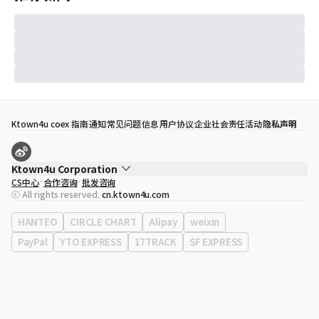
Ktown4u coex 指南
通知
常见问题
信息
用户协议
企业社会责任活动
隐私声明
Ktown4u Corporation
CS中心
合作咨询
批发咨询
代表
宋効珉
ⓒ All rights reserved.
cn.ktown4u.com
营业执照
120-87-71116
公司地址
首尔特别市 江南区 岭东大路 513号 3楼 （三成洞， coex)
HANTEO
CIRCLE CHART
Alipay
weixin
PayPal
YTO EXPRESS
17TRACK
SF EXPRESS