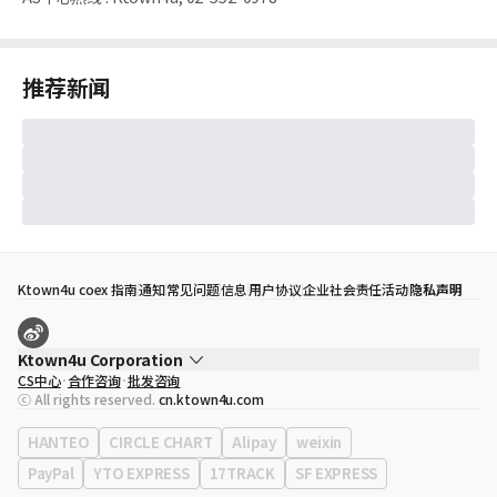
推荐新闻
Ktown4u coex 指南
通知
常见问题
信息
用户协议
企业社会责任活动
隐私声明
Ktown4u Corporation
CS中心
合作咨询
批发咨询
代表
宋効珉
ⓒ All rights reserved.
cn.ktown4u.com
营业执照
120-87-71116
公司地址
首尔特别市 江南区 岭东大路 513号 3楼 （三成洞， coex)
HANTEO
CIRCLE CHART
Alipay
weixin
PayPal
YTO EXPRESS
17TRACK
SF EXPRESS