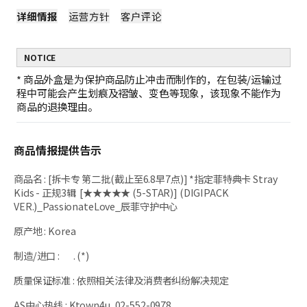
详细情报
运营方针
客户评论
NOTICE
*
商品外盒是为保护商品防止冲击而制作的，在包装/运输过
程中可能会产生划痕及褶皱、变色等现象，该现象不能作为
商品的退换理由。
商品情报提供告示
商品名
:
[拆卡专 第二批(截止至6.8早7点)] *指定菲特典卡 Stray
Kids - 正规3辑 [★★★★★ (5-STAR)] (DIGIPACK
VER.)_PassionateLove_辰菲守护中心
原产地
:
Korea
制造/进口
:
. (*)
质量保证标准
:
依照相关法律及消费者纠纷解决规定
AS中心热线
:
Ktown4u, 02-552-0978