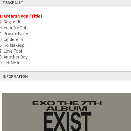
TRACK LIST
1. Cream Soda (Title)
2. Regret It
3. Hear Me Out
4. Private Party
5. Cinderella
6. No Makeup
7. Love Fool
8. Another Day
9. Let Me In
INFORMATION