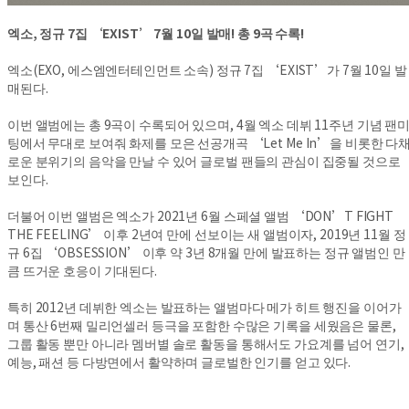
엑소, 정규 7집 ‘EXIST’ 7월 10일 발매! 총 9곡 수록!
엑소(EXO, 에스엠엔터테인먼트 소속) 정규 7집 ‘EXIST’가 7월 10일 발
매된다.
이번 앨범에는 총 9곡이 수록되어 있으며, 4월 엑소 데뷔 11주년 기념 팬
팅에서 무대로 보여줘 화제를 모은 선공개곡 ‘Let Me In’을 비롯한 다
로운 분위기의 음악을 만날 수 있어 글로벌 팬들의 관심이 집중될 것으로
보인다.
더불어 이번 앨범은 엑소가 2021년 6월 스페셜 앨범 ‘DON’T FIGHT
THE FEELING’ 이후 2년여 만에 선보이는 새 앨범이자, 2019년 11월 정
규 6집 ‘OBSESSION’ 이후 약 3년 8개월 만에 발표하는 정규 앨범인 만
큼 뜨거운 호응이 기대된다.
특히 2012년 데뷔한 엑소는 발표하는 앨범마다 메가 히트 행진을 이어가
며 통산 6번째 밀리언셀러 등극을 포함한 수많은 기록을 세웠음은 물론,
그룹 활동 뿐만 아니라 멤버별 솔로 활동을 통해서도 가요계를 넘어 연기,
예능, 패션 등 다방면에서 활약하며 글로벌한 인기를 얻고 있다.