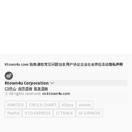
Ktown4u coex 指南
通知
常见问题
信息
用户协议
企业社会责任活动
隐私声明
Ktown4u Corporation
CS中心
合作咨询
批发咨询
代表
宋効珉
ⓒ All rights reserved.
cn.ktown4u.com
营业执照
120-87-71116
公司地址
首尔特别市 江南区 岭东大路 513号 3楼 （三成洞， coex)
HANTEO
CIRCLE CHART
Alipay
weixin
PayPal
YTO EXPRESS
17TRACK
SF EXPRESS