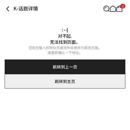
0
K-话题详情
: - (
对不起.

无法找到页面。
您现在输入的地址页面消失或更改为其他页面。

请重新确认一下地址。
跳转到上一页
跳转到主页