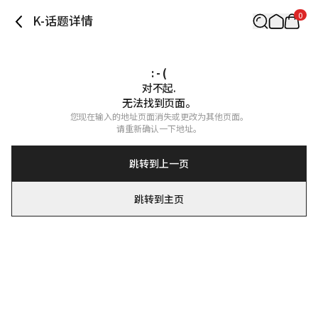
0
K-话题详情
: - (
对不起.

无法找到页面。
您现在输入的地址页面消失或更改为其他页面。

请重新确认一下地址。
跳转到上一页
跳转到主页