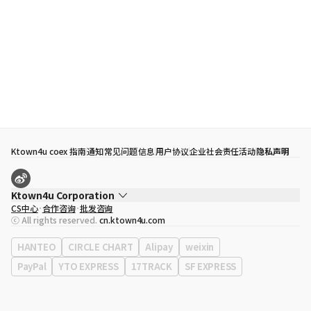
Ktown4u coex 指南
通知
常见问题
信息
用户协议
企业社会责任活动
隐私声明
Ktown4u Corporation
CS中心
合作咨询
批发咨询
代表
宋効珉
ⓒ All rights reserved.
cn.ktown4u.com
营业执照
120-87-71116
公司地址
首尔特别市 江南区 岭东大路 513号 3楼 （三成洞， coex)
HANTEO
CIRCLE CHART
Alipay
weixin
PayPal
YTO EXPRESS
17TRACK
SF EXPRESS