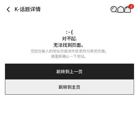
0
K-话题详情
: - (
对不起.

无法找到页面。
您现在输入的地址页面消失或更改为其他页面。

请重新确认一下地址。
跳转到上一页
跳转到主页