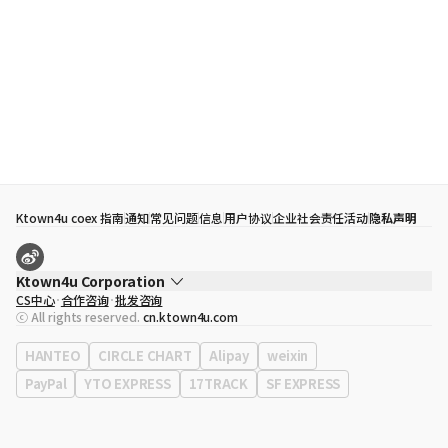
Ktown4u coex 指南
通知
常见问题
信息
用户协议
企业社会责任活动
隐私声明
Ktown4u Corporation
CS中心
合作咨询
批发咨询
代表
宋効珉
ⓒ All rights reserved.
cn.ktown4u.com
营业执照
120-87-71116
公司地址
首尔特别市 江南区 岭东大路 513号 3楼 （三成洞， coex)
HANTEO
CIRCLE CHART
Alipay
weixin
PayPal
YTO EXPRESS
17TRACK
SF EXPRESS