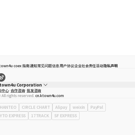
town4u coex 指南
通知
常见问题
信息
用户协议
企业社会责任活动
隐私声明
town4u Corporation
S中心
合作咨询
批发咨询
代表
宋効珉
 All rights reserved.
cn.ktown4u.com
营业执照
120-87-71116
公司地址
首尔特别市 江南区 岭东大路 513号 3楼 （三成洞， coex)
HANTEO
CIRCLE CHART
Alipay
weixin
PayPal
YTO EXPRESS
17TRACK
SF EXPRESS