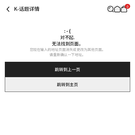
0
K-话题详情
: - (
对不起.

无法找到页面。
您现在输入的地址页面消失或更改为其他页面。

请重新确认一下地址。
跳转到上一页
跳转到主页