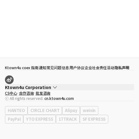
Ktown4u coex 指南
通知
常见问题
信息
用户协议
企业社会责任活动
隐私声明
Ktown4u Corporation
CS中心
合作咨询
批发咨询
代表
宋効珉
ⓒ All rights reserved.
cn.ktown4u.com
营业执照
120-87-71116
公司地址
首尔特别市 江南区 岭东大路 513号 3楼 （三成洞， coex)
HANTEO
CIRCLE CHART
Alipay
weixin
PayPal
YTO EXPRESS
17TRACK
SF EXPRESS